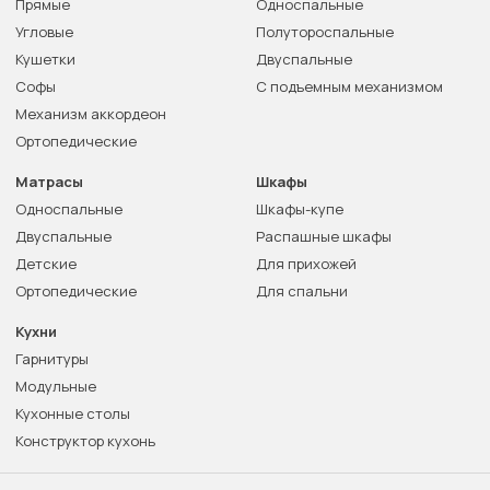
Прямые
Односпальные
Угловые
Полутороспальные
Кушетки
Двуспальные
Софы
С подъемным механизмом
Механизм аккордеон
Ортопедические
Матрасы
Шкафы
Односпальные
Шкафы-купе
Двуспальные
Распашные шкафы
Детские
Для прихожей
Ортопедические
Для спальни
Кухни
Гарнитуры
Модульные
Кухонные столы
Конструктор кухонь