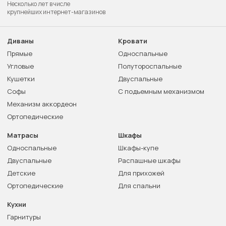
Несколько лет в числе
крупнейших интернет-магазинов
Диваны
Кровати
Прямые
Односпальные
Угловые
Полутороспальные
Кушетки
Двуспальные
Софы
С подъемным механизмом
Механизм аккордеон
Ортопедические
Матрасы
Шкафы
Односпальные
Шкафы-купе
Двуспальные
Распашные шкафы
Детские
Для прихожей
Ортопедические
Для спальни
Кухни
Гарнитуры