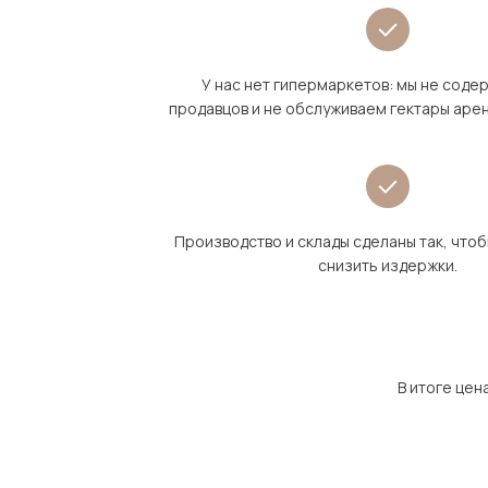
У нас нет гипермаркетов: мы не сод
продавцов и не обслуживаем гектары аре
Производство и склады сделаны так, что
снизить издержки.
В итоге цен