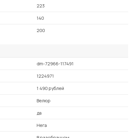
223
140
200
dm-72966-117491
1224971
1 490 рублей
Велюр
да
Нега
В разобранном