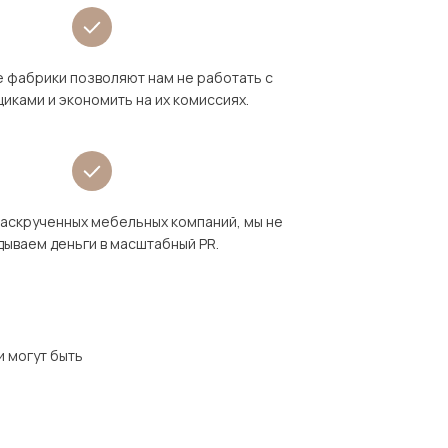
 фабрики позволяют нам не работать с
иками и экономить на их комиссиях.
раскрученных мебельных компаний, мы не
дываем деньги в масштабный PR.
и могут быть