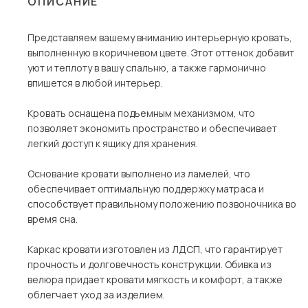
ОПИСАНИЕ
Столы и стулья
Представляем вашему вниманию интерьерную кровать,
Шкафы и стеллажи
выполненную в коричневом цвете. Этот оттенок добавит
Комоды и тумбы
уют и теплоту в вашу спальню, а также гармонично
впишется в любой интерьер.
Вешалки и обувницы
Гарнитуры
Кровать оснащена подъемным механизмом, что
позволяет экономить пространство и обеспечивает
Пос
легкий доступ к ящику для хранения.
Основание кровати выполнено из ламелей, что
обеспечивает оптимальную поддержку матраса и
способствует правильному положению позвоночника во
время сна.
Каркас кровати изготовлен из ЛДСП, что гарантирует
прочность и долговечность конструкции. Обивка из
велюра придает кровати мягкость и комфорт, а также
облегчает уход за изделием.