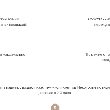
ержим армию
Собственные
ндных площадей.
перекупщ
бы максимально
В отличие от 
вкла
а на нашу продукцию ниже, чем у конкурентов. Некоторые позици
дешевле в 2-3 раза.
5