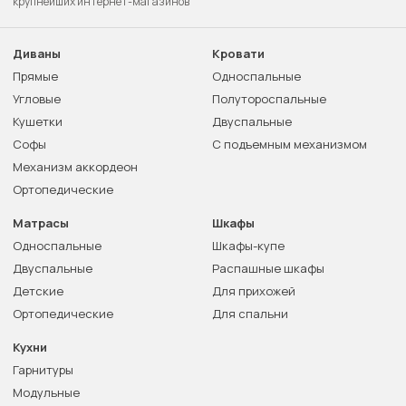
крупнейших интернет-магазинов
Диваны
Кровати
Прямые
Односпальные
Угловые
Полутороспальные
Кушетки
Двуспальные
Софы
С подъемным механизмом
Механизм аккордеон
Ортопедические
Матрасы
Шкафы
Односпальные
Шкафы-купе
Двуспальные
Распашные шкафы
Детские
Для прихожей
Ортопедические
Для спальни
Кухни
Гарнитуры
Модульные