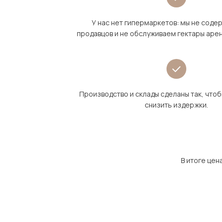
У нас нет гипермаркетов: мы не сод
продавцов и не обслуживаем гектары аре
Производство и склады сделаны так, что
снизить издержки.
В итоге цен