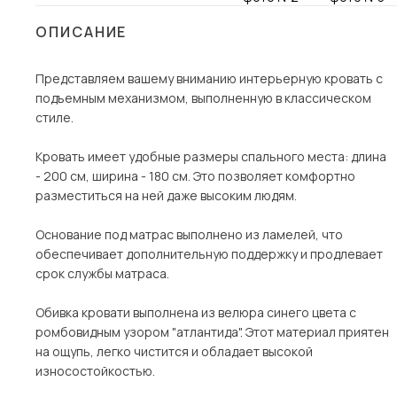
Столы и стулья
ОПИСАНИЕ
Шкафы и стеллажи
Представляем вашему вниманию интерьерную кровать с
Комоды и тумбы
подъемным механизмом, выполненную в классическом
Вешалки и обувницы
стиле.
Гарнитуры
Кровать имеет удобные размеры спального места: длина
Пос
- 200 см, ширина - 180 см. Это позволяет комфортно
разместиться на ней даже высоким людям.
Основание под матрас выполнено из ламелей, что
обеспечивает дополнительную поддержку и продлевает
срок службы матраса.
Обивка кровати выполнена из велюра синего цвета с
ромбовидным узором "атлантида". Этот материал приятен
на ощупь, легко чистится и обладает высокой
износостойкостью.