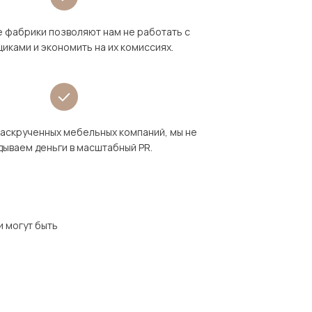
 фабрики позволяют нам не работать с
иками и экономить на их комиссиях.
раскрученных мебельных компаний, мы не
дываем деньги в масштабный PR.
и могут быть