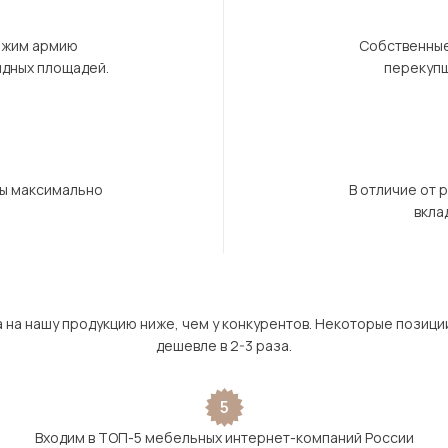
ержим армию
Собственные
ндных площадей.
перекупщ
бы максимально
В отличие от 
вкла
а на нашу продукцию ниже, чем у конкурентов. Некоторые позици
дешевле в 2-3 раза.
5
Входим в ТОП-5 мебельных интернет-компаний России