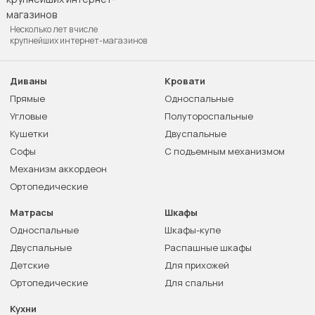
Несколько лет в числе
крупнейших интернет-магазинов
Диваны
Кровати
Прямые
Односпальные
Угловые
Полутороспальные
Кушетки
Двуспальные
Софы
С подъемным механизмом
Механизм аккордеон
Ортопедические
Матрасы
Шкафы
Односпальные
Шкафы-купе
Двуспальные
Распашные шкафы
Детские
Для прихожей
Ортопедические
Для спальни
Кухни