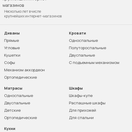
Несколько лет в числе
крупнейших интернет-магазинов
Диваны
Кровати
Прямые
Односпальные
Угловые
Полутороспальные
Кушетки
Двуспальные
Софы
С подъемным механизмом
Механизм аккордеон
Ортопедические
Матрасы
Шкафы
Односпальные
Шкафы-купе
Двуспальные
Распашные шкафы
Детские
Для прихожей
Ортопедические
Для спальни
Кухни