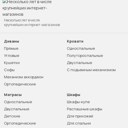
Несколько лет в числе
крупнейших интернет-магазинов
Диваны
Кровати
Прямые
Односпальные
Угловые
Полутороспальные
Кушетки
Двуспальные
Софы
С подъемным механизмом
Механизм аккордеон
Ортопедические
Матрасы
Шкафы
Односпальные
Шкафы-купе
Двуспальные
Распашные шкафы
Детские
Для прихожей
Ортопедические
Для спальни