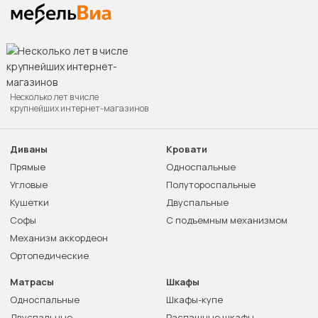
Несколько лет в числе
крупнейших интернет-магазинов
Диваны
Кровати
Прямые
Односпальные
Угловые
Полутороспальные
Кушетки
Двуспальные
Софы
С подъемным механизмом
Механизм аккордеон
Ортопедические
Матрасы
Шкафы
Односпальные
Шкафы-купе
Двуспальные
Распашные шкафы