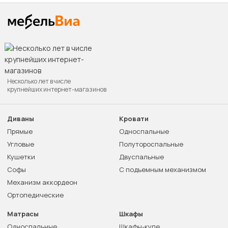
Несколько лет в числе
крупнейших интернет-магазинов
Диваны
Кровати
Прямые
Односпальные
Угловые
Полутороспальные
Кушетки
Двуспальные
Софы
С подъемным механизмом
Механизм аккордеон
Ортопедические
Матрасы
Шкафы
Односпальные
Шкафы-купе