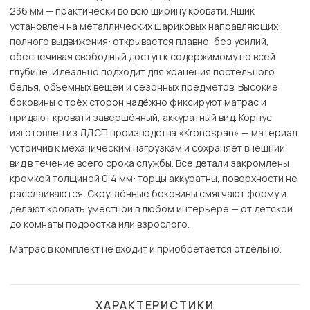
236 мм — практически во всю ширину кровати. Ящик
установлен на металлических шариковых направляющих
полного выдвижения: открывается плавно, без усилий,
обеспечивая свободный доступ к содержимому по всей
глубине. Идеально подходит для хранения постельного
белья, объёмных вещей и сезонных предметов. Высокие
боковины с трёх сторон надёжно фиксируют матрас и
придают кровати завершённый, аккуратный вид. Корпус
изготовлен из ЛДСП производства «Kronospan» — материал
устойчив к механическим нагрузкам и сохраняет внешний
вид в течение всего срока службы. Все детали закромлены
кромкой толщиной 0,4 мм: торцы аккуратны, поверхности не
расслаиваются. Скруглённые боковины смягчают форму и
делают кровать уместной в любом интерьере — от детской
до комнаты подростка или взрослого.
Матрас в комплект не входит и приобретается отдельно.
ХАРАКТЕРИСТИКИ