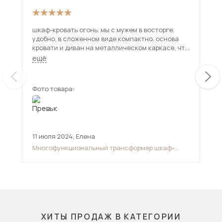
шкаф-кровать огонь. мы с мужем в восторге.
Кро
удобно, в сложенном виде компактно. основа
впо
кровати и диван на металлическом каркасе, что
кра
делает ее не убиваемой. собрали часа за три.
ещё
очень жаль, что расцветок дивана мало, я очень
хотела синим цветом, пришлось покупать плед.
и есть одна проблема, газ-лифты почему-то не
Фото товара:
Фот
держат кровать в разобранном виде, она все
равно поднимается кверху
11 июля 2024
,
Елена
20 
Многофункциональный трансформер шкаф-
Мяг
диван-кровать
ор
ХИТЫ ПРОДАЖ В КАТЕГОРИИ