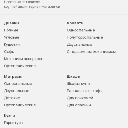
Несколько лет в числе
крупнейших интернет-магазинов
Диваны
Кровати
Прямые
Односпальные
Угловые
Полутороспальные
Кушетки
Двуспальные
Софы
С подъемным механизмом
Механизм аккордеон
Ортопедические
Матрасы
Шкафы
Односпальные
Шкафы-купе
Двуспальные
Распашные шкафы
Детские
Для прихожей
Ортопедические
Для спальни
Кухни
Гарнитуры