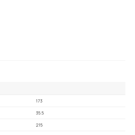
173
35.5
215