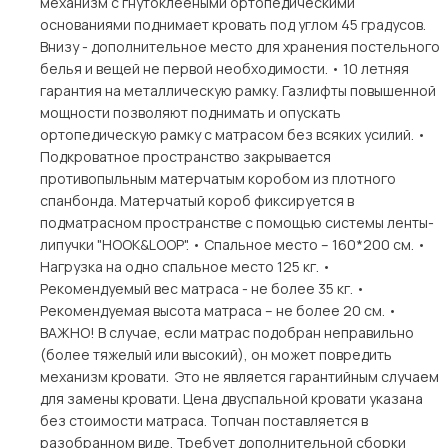
механизм с гнутоклееными ортопедическими
основаниями поднимает кровать под углом 45 градусов.
Внизу - дополнительное место для хранения постельного
белья и вещей не первой необходимости. • 10 летняя
гарантия на металлическую рамку. Газлифты повышенной
мощности позволяют поднимать и опускать
ортопедическую рамку с матрасом без всяких усилий. •
Подкроватное пространство закрывается
противопыльным матерчатым коробом из плотного
спанбонда. Матерчатый короб фиксируется в
подматрасном пространстве с помощью системы ленты-
липучки "HOOK&LOOP". • Спальное место – 160*200 см. •
Нагрузка на одно спальное место 125 кг. •
Рекомендуемый вес матраса - не более 35 кг. •
Рекомендуемая высота матраса – не более 20 см. •
ВАЖНО! В случае, если матрас подобран неправильно
(более тяжелый или высокий), он может повредить
механизм кровати. Это не является гарантийным случаем
для замены кровати. Цена двуспальной кровати указана
без стоимости матраса. Топчан поставляется в
разобранном виде. Требует дополнительной сборки