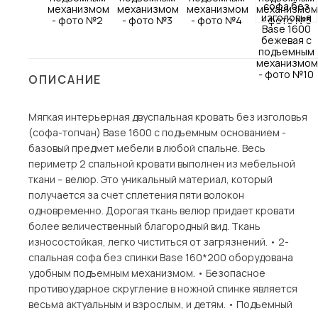
Столы и стулья
Шкафы и стеллажи
Комоды и тумбы
ОПИСАНИЕ
Вешалки и обувницы
Гарнитуры
Мягкая интерьерная двуспальная кровать без изголовья
(софа-топчан) Base 1600 с подъемным основанием -
Пос
базовый предмет мебели в любой спальне. Весь
периметр 2 спальной кровати выполнен из мебельной
ткани – велюр. Это уникальный материал, который
получается за счет сплетения пяти волокон
одновременно. Дорогая ткань велюр придает кровати
более величественный благородный вид. Ткань
износостойкая, легко чиститься от загрязнений. • 2-
спальная софа без спинки Base 160*200 оборудована
удобным подъемным механизмом. • Безопасное
противоударное скругление в ножной спинке является
весьма актуальным и взрослым, и детям. • Подъемный