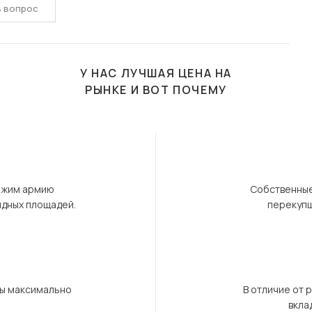
ь вопрос
У НАС ЛУЧШАЯ ЦЕНА НА
РЫНКЕ И ВОТ ПОЧЕМУ
ержим армию
Собственные
ндных площадей.
перекупщ
бы максимально
В отличие от 
вкла