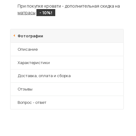
Шкафы-купе для дачи
При покупке кровати - дополнительная скидка на
матрасы
- 10%!
Фотографии
 мебель для гостиных
Описание
Характеристики
Преимущества
Доставка, оплата и сборка
Отзывы
Вопрос - ответ