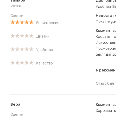
Тамара
Достоинст
Москва
Удобная. В
Оценки
Недостатк
Пока не ув
Впечатление
Комментар
Дизайн
Кровать о
Искусствен
Посмотрим
Удобство
выглядит д
Качество
Я рекомен
Отзыв был 
Вера
Комментар
Хорошая к
Оценки