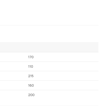
Посмотреть все шкафы
Посмотреть все кровати
Посмотреть все диваны
Все товары распродажи
Посмотреть всю
мотреть все кухни и столовые группы
170
110
215
160
200