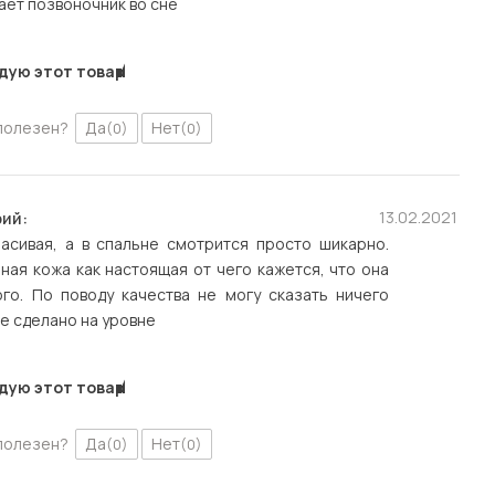
ет позвоночник во сне
дую этот товар
полезен?
Да
Нет
(0)
(0)
13.02.2021
ий:
расивая, а в спальне смотрится просто шикарно.
ная кожа как настоящая от чего кажется, что она
ого. По поводу качества не могу сказать ничего
се сделано на уровне
дую этот товар
полезен?
Да
Нет
(0)
(0)