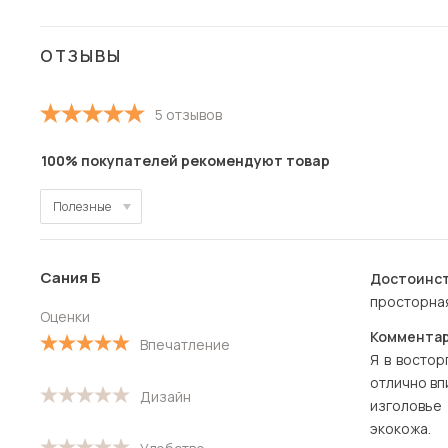
ОТЗЫВЫ
5 отзывов
100% покупателей рекомендуют товар
Полезные
Полезные
Сания Б
Достоинст
Новые
просторная
Оценки
Старые
Комментар
Впечатление
Я в востор
С высокой оценкой
отлично вп
Дизайн
изголовье
С низкой оценкой
экокожа