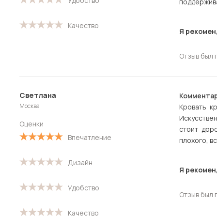
Удобство
поддержива
Качество
Я рекомен
Отзыв был 
Светлана
Комментар
Москва
Кровать к
Искусствен
Оценки
стоит дор
Впечатление
плохого, в
Дизайн
Я рекомен
Удобство
Отзыв был 
Качество