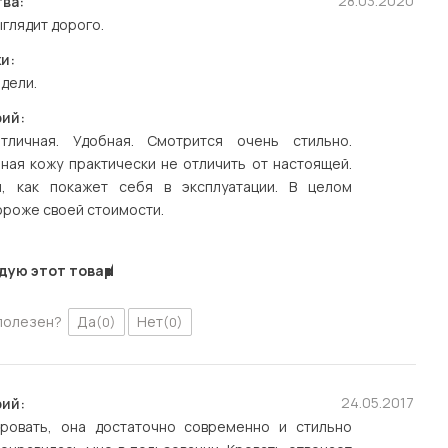
28.03.2020
ва:
ыглядит дорого.
и:
идели.
ий:
тличная. Удобная. Смотрится очень стильно.
ная кожу практически не отличить от настоящей.
, как покажет себя в эксплуатации. В целом
ороже своей стоимости.
дую этот товар
полезен?
Да
Нет
(0)
(0)
24.05.2017
ий:
ровать, она достаточно современно и стильно