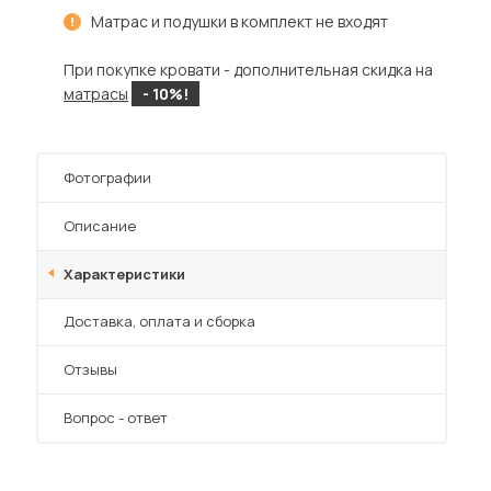
Шкафы-купе для дачи
Матрас и подушки в комплект не входят
При покупке кровати - дополнительная скидка на
матрасы
- 10%!
 мебель для гостиных
Фотографии
Описание
Характеристики
Преимущества
Доставка, оплата и сборка
Отзывы
Вопрос - ответ