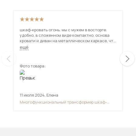
шкаф-кровать огонь. мы с мужем в восторге.
Кро
удобно, в сложенном виде компактно. основа
впо
кровати и диван на металлическом каркасе, что
кра
делает ее не убиваемой. собрали часа за три.
ещё
очень жаль, что расцветок дивана мало, я очень
хотела синим цветом, пришлось покупать плед.
и есть одна проблема, газ-лифты почему-то не
Фото товара:
Фот
держат кровать в разобранном виде, она все
равно поднимается кверху
11 июля 2024
,
Елена
20 
Многофункциональный трансформер шкаф-
Мяг
диван-кровать
ор