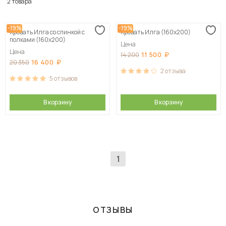
По популярности
2 товара
Сначала дешевые
-19%
-19%
Кровать Илга со спинкой с
Кровать Илга (160х200)
Сначала дорогие
полками (160х200)
Цена
Цена
11 500
14 200
16 400
20 350
2
отзыва
5
отзывов
В корзину
В корзину
1
ОТЗЫВЫ