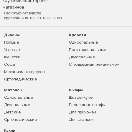
Несколько лет в числе
крупнейших интернет-магазинов
Диваны
Кровати
Прямые
Односпальные
Угловые
Полутороспальные
Кушетки
Двуспальные
Софы
С подъемным механизмом
Механизм аккордеон
Ортопедические
Матрасы
Шкафы
Односпальные
Шкафы-купе
Двуспальные
Распашные шкафы
Детские
Для прихожей
Ортопедические
Для спальни
Кухни