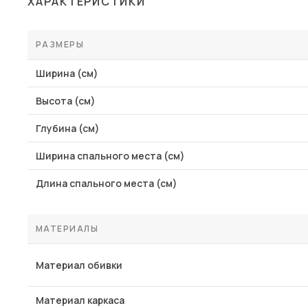
ХАРАКТЕРИСТИКИ
Столы и стулья
Шкафы и стеллажи
РАЗМЕРЫ
Комоды и тумбы
Ширина (см)
Вешалки и обувницы
Высота (см)
Гарнитуры
Глубина (см)
Пос
Ширина спального места (см)
Длина спального места (см)
МАТЕРИАЛЫ
Материал обивки
Материал каркаса