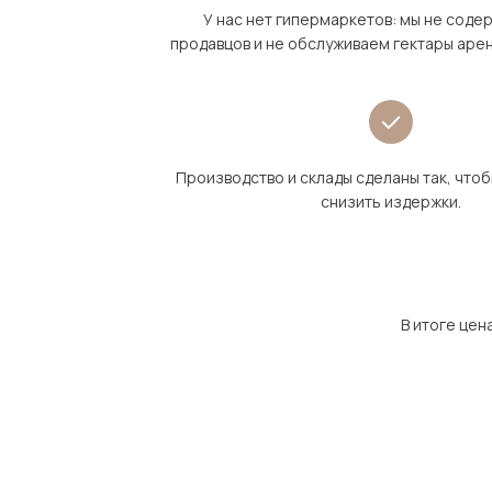
У нас нет гипермаркетов: мы не сод
продавцов и не обслуживаем гектары аре
Производство и склады сделаны так, что
снизить издержки.
В итоге цен