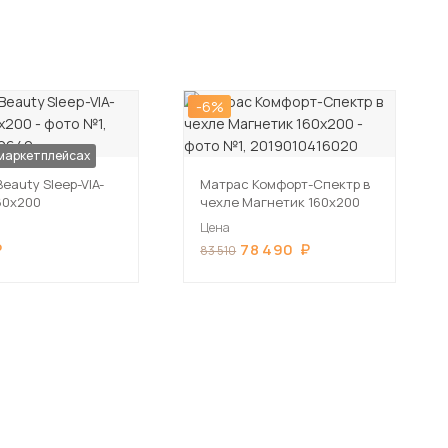
-6%
 маркетплейсах
eauty Sleep-VIA-
Матрас Комфорт-Спектр в
60х200
чехле Магнетик 160х200
Цена
78 490
83 510