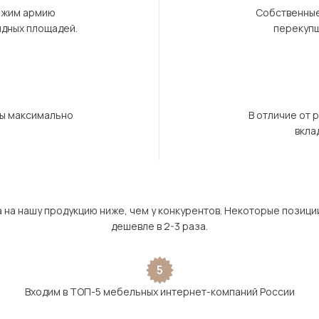
ержим армию
Собственные
ндных площадей.
перекупщ
бы максимально
В отличие от 
вкла
а на нашу продукцию ниже, чем у конкурентов. Некоторые позици
дешевле в 2-3 раза.
5
Входим в ТОП-5 мебельных интернет-компаний России