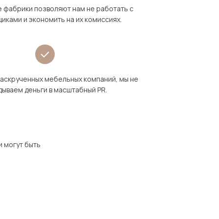
 фабрики позволяют нам не работать с
иками и экономить на их комиссиях.
раскрученных мебельных компаний, мы не
дываем деньги в масштабный PR.
и могут быть