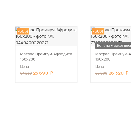
-60%
-60%
Есть на маркетпле
Матрас Премиум-Афродита
Матрас Премиум-А
160х200
160х200
Цена
Цена
25 690
26 320
64 230
65 800