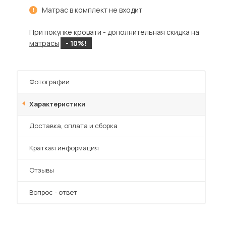
Шкафы-купе для дачи
Матрас в комплект не входит
При покупке кровати - дополнительная скидка на
матрасы
- 10%!
 мебель для гостиных
Фотографии
Характеристики
Преимущества
Доставка, оплата и сборка
Краткая информация
Отзывы
Вопрос - ответ