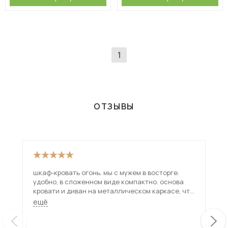
1
ОТЗЫВЫ
шкаф-кровать огонь. мы с мужем в восторге.
Кро
удобно, в сложенном виде компактно. основа
впо
кровати и диван на металлическом каркасе, что
кра
делает ее не убиваемой. собрали часа за три.
ещё
очень жаль, что расцветок дивана мало, я очень
хотела синим цветом, пришлось покупать плед.
и есть одна проблема, газ-лифты почему-то не