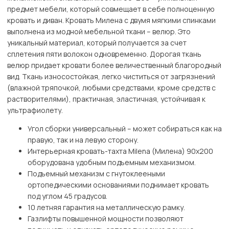
предмет мебели, который совмещает в себе полноценную
кровать и диван. Кровать Милена с двумя мягкими спинками
выполнена из модной мебельной ткани – велюр. Это
уникальный материал, который получается за счет
сплетения пяти волокон одновременно. Дорогая ткань
велюр придает кровати более величественный благородный
вид. Ткань износостойкая, легко чиститься от загрязнений
(влажной тряпочкой, любыми средствами, кроме средств с
растворителями), практичная, эластичная, устойчивая к
ультрафиолету.
Угол сборки универсальный – может собираться как на
правую, так и на левую сторону.
Интерьерная кровать-тахта Milena (Милена) 90х200
оборудована удобным подъемным механизмом.
Подъемный механизм с гнутоклееными
ортопедическими основаниями поднимает кровать
под углом 45 градусов.
10 летняя гарантия на металлическую рамку.
Газлифты повышенной мощности позволяют