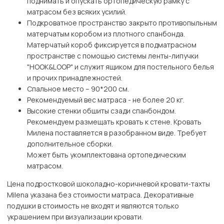
поднимать и опускать ортопедическую рамку с
матрасом без всяких усилий.
Подкроватное пространство закрыто противопыльным
матерчатым коробом из плотного спанбонда.
Матерчатый короб фиксируется в подматрасном
пространстве с помощью системы ленты-липучки
"HOOK&LOОP" и служит ящиком для постельного белья
и прочих принадлежностей.
Спальное место – 90*200 см.
Рекомендуемый вес матраса - не более 20 кг.
Высокие стенки обшиты сзади спанбондом.
Рекомендуем размещать кровать к стене. Кровать
Милена поставляется в разобранном виде. Требует
дополнительное сборки.
Может быть укомплектована ортопедическим
матрасом.
Цена подростковой шоколадно-коричневой кровати-тахты
Milena указана без стоимости матраса. Декоративные
подушки в стоимость не входят и являются только
украшением при визуализации кровати.