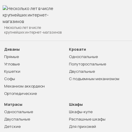
Несколько лет в числе
крупнейших интернет-магазинов
Диваны
Кровати
Прямые
Односпальные
Угловые
Полутороспальные
Кушетки
Двуспальные
Софы
С подъемным механизмом
Механизм аккордеон
Ортопедические
Матрасы
Шкафы
Односпальные
Шкафы-купе
Двуспальные
Распашные шкафы
Детские
Для прихожей