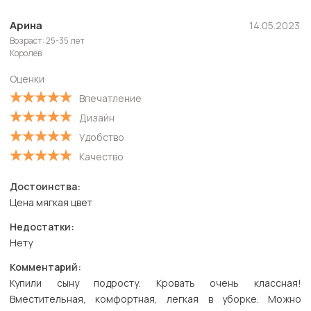
Новые
Арина
14.05.2023
Возраст: 25-35 лет
Старые
Королев
С высокой оценкой
Оценки
С низкой оценкой
Впечатление
Дизайн
Удобство
Качество
Достоинства:
Цена мягкая цвет
Недостатки:
Нету
Комментарий:
Купили сыну подросту. Кровать очень классная!
Вместительная, комфортная, легкая в уборке. Можно