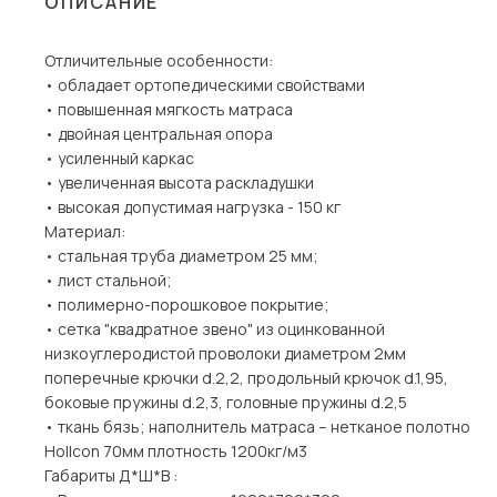
ОПИСАНИЕ
Столы и стулья
Отличительные особенности:
Шкафы и стеллажи
• обладает ортопедическими свойствами
Комоды и тумбы
• повышенная мягкость матраса
• двойная центральная опора
Вешалки и обувницы
• усиленный каркас
Гарнитуры
• увеличенная высота раскладушки
• высокая допустимая нагрузка - 150 кг
Пос
Материал:
• стальная труба диаметром 25 мм;
• лист стальной;
• полимерно-порошковое покрытие;
• сетка "квадратное звено" из оцинкованной
низкоуглеродистой проволоки диаметром 2мм
поперечные крючки d.2,2, продольный крючок d.1,95,
боковые пружины d.2,3, головные пружины d.2,5
• ткань бязь; наполнитель матраса – нетканое полотно
Hollcon 70мм плотность 1200кг/м3
Габариты Д*Ш*В :