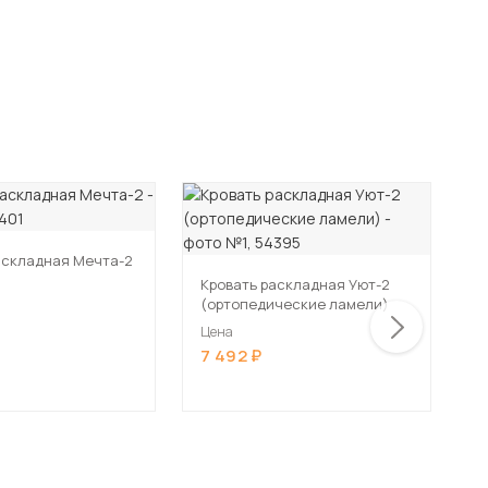
аскладная Мечта-2
Кровать раскладная Уют-2
К
(ортопедические ламели)
Г
л
Цена
Ц
7 492
6