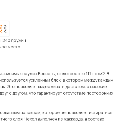
Посмотреть все шкафы
Посмотреть все кровати
Посмотреть все диваны
Все товары распродажи
н 240 пружин
Посмотреть всю
ьное место
мотреть все кухни и столовые группы
ависимых пружин Боннель, с плотностью 117 шт/м2. В
 используется усиленный блок, в котором между каждым
ены. Это позволяет выдерживать достаточно высокие
друг с другом, что гарантирует отсутствие посторонних
сованным волокном, которое не позволяет истираться
ного слоя. Чехол выполнен из жаккарда, в составе
.