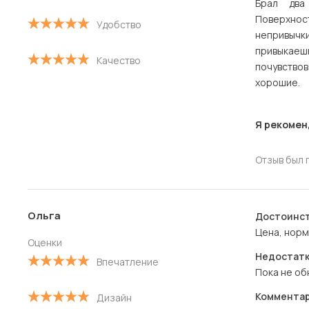
С низкой оценкой
Брал два
Поверхнос
Удобство
непривыч
привыкаеш
Качество
почувствов
хорошие.
Я рекомен
Отзыв был 
Ольга
Достоинст
Цена, норм
Оценки
Недостатк
Впечатление
Пока не об
Комментар
Дизайн