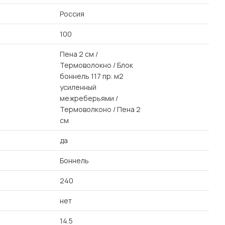
Россия
100
Пена 2 см /
Термоволокно / Блок
боннель 117 пр. м2
усиленный
межреберьями /
Термоволконо / Пена 2
см
да
Боннель
240
нет
14.5