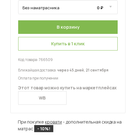
Шкафы-купе для дачи
Купить в 1 клик
 мебель для гостиных
Код товара:
766509
Ближайшая доставка:
через 45 дней, 21 сентября
Оплата при получении
Этот товар можно купить на маркетплейсах
WB
При покупке
кровати
- дополнительная скидка на
матрас
- 10%!