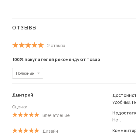
ОТЗЫВЫ
2 отзыва
100% покупателей рекомендуют товар
Полезные
Полезные
Дмитрий
Достоинст
Новые
Удобный. П
Оценки
Старые
Недостатк
Впечатление
Нет.
С высокой оценкой
Комментар
Дизайн