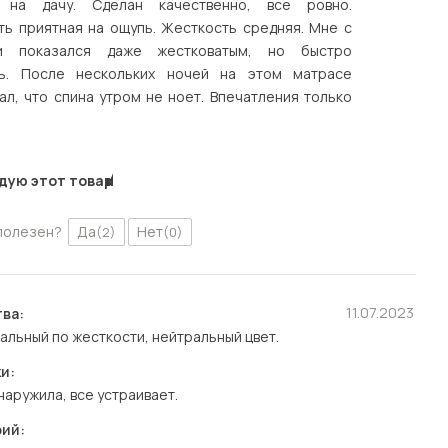
 на дачу. Сделан качественно, все ровно.
ть приятная на ощупь. Жесткость средняя. Мне с
ки показался даже жестковатым, но быстро
ь. После нескольких ночей на этом матрасе
ал, что спина утром не ноет. Впечатления только
дую этот товар
полезен?
Да
Нет
(2)
(0)
11.07.2023
ва:
альный по жесткости, нейтральный цвет.
и:
наружила, все устраивает.
ий: