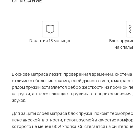
ОПИСАНИЕ
Столы и стулья
Шкафы и стеллажи
Комоды и тумбы
Вешалки и обувницы
Гарантия 18 месяцев
Блок пружи
Гарнитуры
на спал
Пос
В основе матраса лежит, проверенная временем, система з
отличие от большинства моделей данного типа, в матрасе
рядом пружин вставляется ребро жесткости из прочной п
нагрузки, а так же защищает пружины от соприкосновения 
звуков.
Для защиты слоев матраса блок пружин покрыт термопрес
пене высокой плотности, используемой в качестве комфорт
которого не менее 60% хлопка. Он стегается на синтепоне