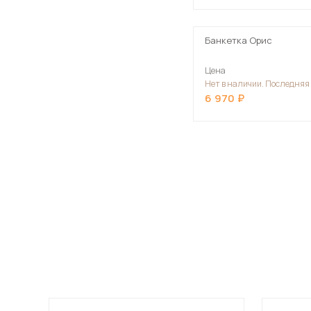
Столы и стулья
Шкафы и стеллажи
Банкетка Орис
Комоды и тумбы
Цена
Нет в наличии. Последняя
Вешалки и обувницы
6 970
Гарнитуры
Пос