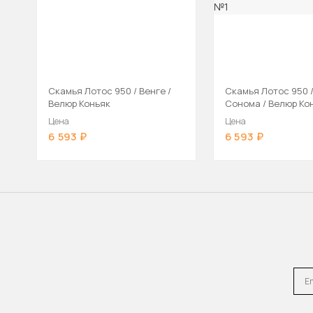
Скамья Лотос 950 / Венге /
Скамья Лотос 950 /
Велюр Коньяк
Сонома / Велюр Ко
Цена
Цена
6 593
6 593
Emai