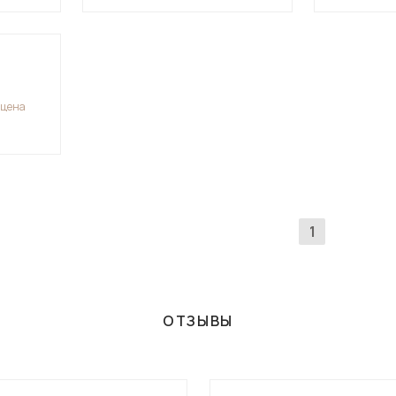
Посмотреть все шкафы
Посмотреть все кровати
Посмотреть все диваны
Все товары распродажи
 цена
Посмотреть всю
мотреть все кухни и столовые группы
1
ОТЗЫВЫ