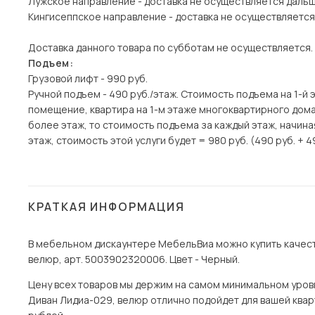
Лужское направление - доставка не осуществляется даль
Кингисеппское направление - доставка не осуществляется
Доставка данного товара по субботам не осуществляется.
Подъем:
Грузовой лифт - 990 руб.
Ручной подъем - 490 руб./этаж. Стоимость подъема на 1-й 
помещение, квартира на 1-м этаже многоквартирного дома)
более этаж, то стоимость подъема за каждый этаж, начина
этаж, стоимость этой услуги будет = 980 руб. (490 руб. + 4
КРАТКАЯ ИНФОРМАЦИЯ
В мебельном дискаунтере МебельВиа можно купить качест
велюр, арт. 5003902320006. Цвет - Черный.
Цену всех товаров мы держим на самом минимальном уровне
Диван Лидиа-029, велюр отлично подойдет для вашей кварт