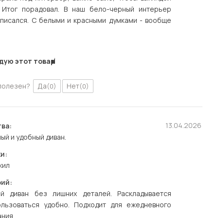
. Итог порадовал. В наш бело-черный интерьер
вписался. С белыми и красными думками - вообще
дую этот товар
полезен?
Да
Нет
(0)
(0)
13.04.2026
ва:
ый и удобный диван.
и:
жил
ий:
й диван без лишних деталей. Раскладывается
ользоваться удобно. Подходит для ежедневного
ния.