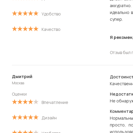
аккуратно
идеально 
Удобство
супер.
Качество
Я рекомен
Отзыв был 
Дмитрий
Достоинст
Москва
Качественн
Оценки
Недостатк
Не обнару
Впечатление
Комментар
Дизайн
Нормальны
просто, п
использова