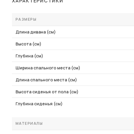
ХАРАКТЕРИСТИКИ
Столы и стулья
Шкафы и стеллажи
РАЗМЕРЫ
Комоды и тумбы
Длина дивана (см)
Вешалки и обувницы
Высота (см)
Гарнитуры
Глубина (см)
Пос
Ширина спального места (см)
Длина спального места (см)
Высота сиденья от пола (см)
Глубина сиденья (см)
МАТЕРИАЛЫ