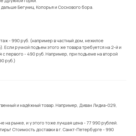
ше Дружной горки.
 дальше Бегуниц, Копорья и Соснового бора.
этаж - 990 руб. (например в частный дом, нежилое
. Если ручной подъем этого же товара требуется на 2-й и
я с первого - 490 руб. Например, при подъеме на второй
90 руб.)
венный и надёжный товар. Например, Диван Лидиа-029,
 на рынке, и у этого тоже лучшая цена - 77 990 рублей.
иры! Стоимость доставки в г. Санкт-Петербурге - 990