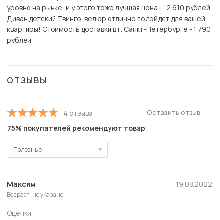
уровне на рынке, и у этого тоже лучшая цена - 12 610 рублей.
Диван детский Твинго, велюр отлично подойдет для вашей
квартиры! Стоимость доставки в г. Санкт-Петербурге - 1 790
рублей.
ОТЗЫВЫ
Оставить отзыв
4 отзыва
75% покупателей рекомендуют товар
Полезные
Полезные
Новые
Максим
19.08.2022
Возраст: не указано
Старые
Оценки
С высокой оценкой