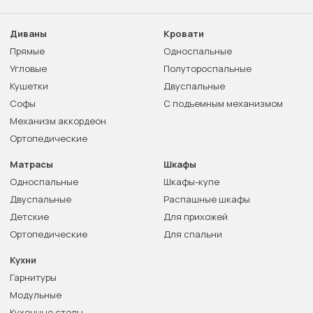
Диваны
Кровати
Прямые
Односпальные
Угловые
Полутороспальные
Кушетки
Двуспальные
Софы
С подъемным механизмом
Механизм аккордеон
Ортопедические
Матрасы
Шкафы
Односпальные
Шкафы-купе
Двуспальные
Распашные шкафы
Детские
Для прихожей
Ортопедические
Для спальни
Кухни
Гарнитуры
Модульные
Кухонные столы