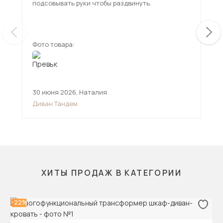
подсовывать руки чтобы раздвинуть.
исп
чем
ещ
Фото товара:
Фот
30 июня 2026
,
Наталия
12 
Диван Тандем
Див
ХИТЫ ПРОДАЖ В КАТЕГОРИИ
-22%