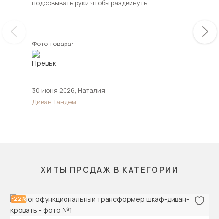
подсовывать руки чтобы раздвинуть.
исп
чем
ещ
Фото товара:
Фот
30 июня 2026
,
Наталия
12 
Диван Тандем
Див
ХИТЫ ПРОДАЖ В КАТЕГОРИИ
-22%