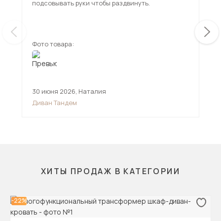
подсовывать руки чтобы раздвинуть.
исп
чем
ещ
Фото товара:
Фот
30 июня 2026
,
Наталия
12 
Диван Тандем
Див
ХИТЫ ПРОДАЖ В КАТЕГОРИИ
-22%