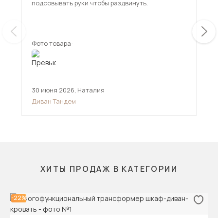
подсовывать руки чтобы раздвинуть.
исп
чем
ещ
Фото товара:
Фот
30 июня 2026
,
Наталия
12 
Диван Тандем
Див
ХИТЫ ПРОДАЖ В КАТЕГОРИИ
-22%