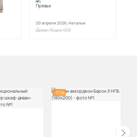
20 апреля 2026
,
Наталья
7 а
Диван Лидиа-029
Див
овать
-32%
-2