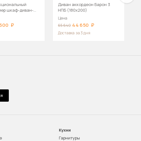
кциональный
Диван аккордеон Барон 3
М
ер шкаф-диван-
НПБ (180х200)
т
к
Цена
Ц
 500
44 650
65 640
8
Доставка
за 3 дня
ся
Кухни
е
Гарнитуры