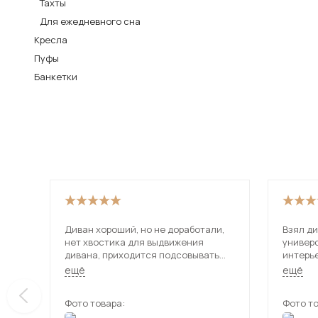
Тахты
Столы и стулья
Для ежедневного сна
Кресла
Шкафы и стеллажи
Пуфы
Комоды и тумбы
Банкетки
Вешалки и обувницы
Гарнитуры
Пос
Диван хороший, но не доработали,
Взял ди
нет хвостика для выдвижения
универ
дивана, приходится подсовывать
интерь
руки чтобы раздвинуть.
использ
ещё
ещё
даже уд
Фото товара:
Фото то