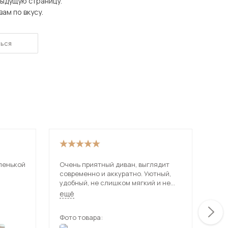
дыдущую страницу.
Шкафы-купе для дачи
ам по вкусу.
ься
 мебель для гостиных
ленькой
Очень приятный диван, выглядит
Иск
современно и аккуратно. Уютный,
и о
удобный, не слишком мягкий и не
рас
твердый. Описанию на сайте
Исп
ещё
ещ
сооьветствует.
спа
Фото товара:
Фот