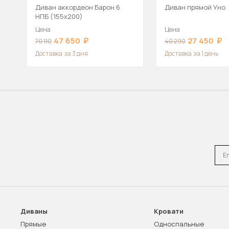
Диван аккордеон Барон 6
Диван прямой Уно
НПБ (155х200)
Цена
Цена
47 650
27 450
70 110
40 290
Доставка
за 3 дня
Доставка
за 1 день
Emai
Диваны
Кровати
Прямые
Односпальные