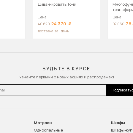
Диван-кровать Тони
Многофун
трансформ
кровать
Цена
Цена
24 370
76
40 620
97 060
Доставка
за 1 день
БУДЬТЕ В КУРСЕ
Узнайте первыми о новых акциях и распродажах!
l
Подписать
Матрасы
Шкафы
Односпальные
Шкафы-куп