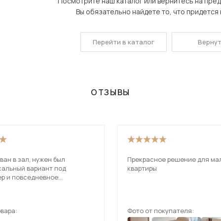
Посмотрите наш каталог или вернитесь на пре
Посмотреть все шкафы
Вы обязательно найдете то, что придется в
Посмотреть все кровати
Посмотреть все диваны
Перейти в каталог
Вернут
Все товары распродажи
Посмотреть всю
ОТЗЫВЫ
мотреть все кухни и столовые группы
ван в зал, нужен был
Прекрасное решение для ма
сальный вариант под
квартиры
ер и повседневное
ование. В итоге оказался
обнее, чем ожидал.
вара:
Фото от покупателя: