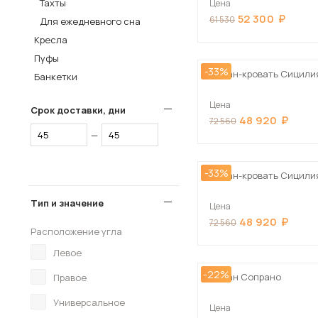
Тахты
Цена
52 300
Столы и стулья
61 530
Для ежедневного сна
Кресла
Шкафы и стеллажи
Пуфы
Комоды и тумбы
-33%
Диван-кровать Сицили
Банкетки
Вешалки и обувницы
Цена
Гарнитуры
Срок доставки, дни
48 920
72 560
—
Пос
-33%
Диван-кровать Сицили
Тип и значение
Цена
48 920
72 560
Расположение угла
Левое
-22%
Диван Сопрано
Правое
Универсальное
Цена