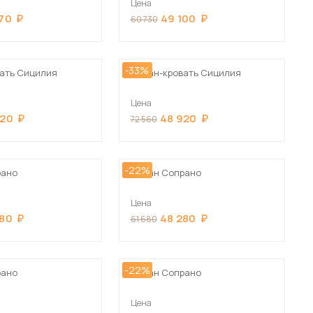
Цена
Шкафы-купе для дачи
Сначала дорогие
170
49 100
60 730
-33%
ать Сицилия
Диван-кровать Сицилия
Цена
 мебель для гостиных
920
48 920
72 560
-22%
рано
Диван Сопрано
Цена
280
48 280
61 680
-22%
рано
Диван Сопрано
Цена