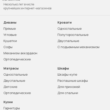
Несколько лет в числе
крупнейших интернет-магазинов
Диваны
Кровати
Прямые
Односпальные
Угловые
Полутороспальные
Кушетки
Двуспальные
Софы
С подъемным механизмом
Механизм аккордеон
Ортопедические
Матрасы
Шкафы
Односпальные
Шкафы-купе
Двуспальные
Распашные шкафы
Детские
Для прихожей
Ортопедические
Для спальни
Кухни
Гарнитуры