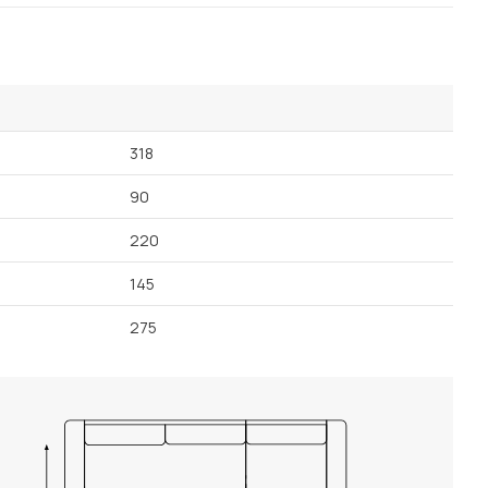
Посмотреть все шкафы
Посмотреть все кровати
Посмотреть все диваны
Все товары распродажи
318
Посмотреть всю
90
мотреть все кухни и столовые группы
220
145
275