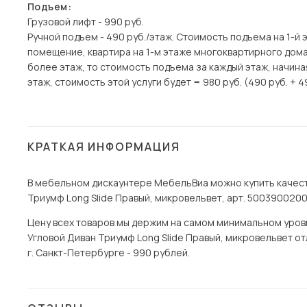
Подъем:
Грузовой лифт - 990 руб.
Ручной подъем - 490 руб./этаж. Стоимость подъема на 1-й 
помещение, квартира на 1-м этаже многоквартирного дома)
более этаж, то стоимость подъема за каждый этаж, начина
этаж, стоимость этой услуги будет = 980 руб. (490 руб. + 4
КРАТКАЯ ИНФОРМАЦИЯ
В мебельном дискаунтере МебельВиа можно купить качест
Триумф Long Slide Правый, микровельвет, арт. 50039002001
Цену всех товаров мы держим на самом минимальном уровне
Угловой Диван Триумф Long Slide Правый, микровельвет от
г. Санкт-Петербурге - 990 рублей.