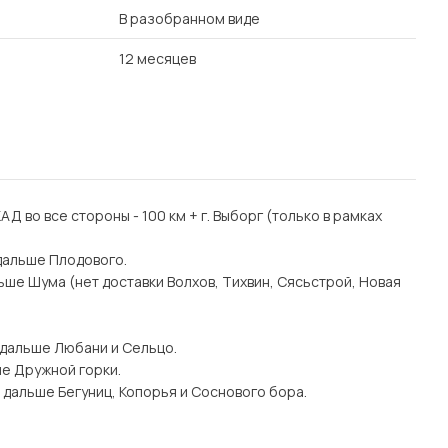
В разобранном виде
12 месяцев
 КАД во все стороны - 100 км + г. Выборг (только в рамках
дальше Плодового.
ьше Шума (нет доставки Волхов, Тихвин, Сясьстрой, Новая
 дальше Любани и Сельцо.
ше Дружной горки.
 дальше Бегуниц, Копорья и Соснового бора.