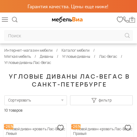
Гарантия качества. Цены еще ниже!
0
Интернет-магазин мебели
Каталог мебели
Мягкая мебель
Диваны
Угловые диваны
Лас-Вегас
Угловые диваны Лас-Вегас
УГЛОВЫЕ ДИВАНЫ ЛАС-ВЕГАС В
САНКТ-ПЕТЕРБУРГЕ
Сортировать
фильтр
По популярности
10 товаров
Сначала дешевые
-26%
-26%
Угловой диван-кровать Лас-Вегас
Угловой диван-кровать Лас-Вегас
Сначала дорогие
Левый
Правый