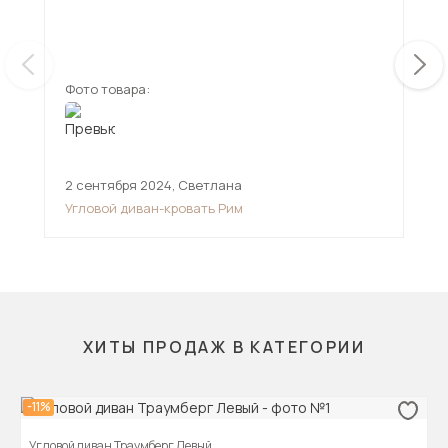
мен
смо
ещ
дов
Фото товара:
Фот
2 сентября 2024
,
Светлана
11 
Угловой диван-кровать Рим
Угл
ХИТЫ ПРОДАЖ В КАТЕГОРИИ
-11%
Угловой диван Траумберг Левый