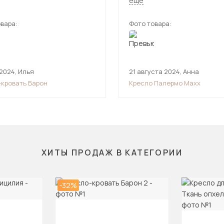
ещё
ил ) и зкокожа с рогожкой
интерьер, плюс на кресле оч
ется - смотрится не
приятная ткань. Приобретен
вара:
Фото товара:
ой.
довольны.
 2024
,
Илья
21 августа 2024
,
Анна
-кровать Барон
Кресло Палермо Maxx
ХИТЫ ПРОДАЖ В КАТЕГОРИИ
-32%