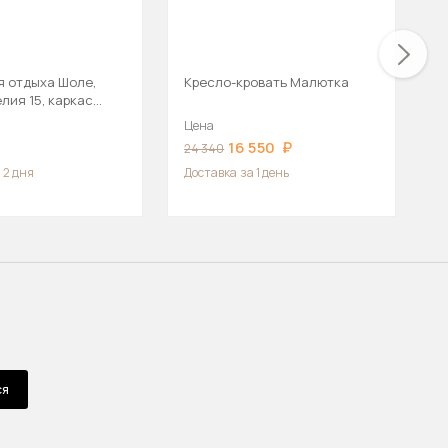
я отдыха Шоле,
Кресло-кровать Малютка
К
лия 15, каркас
/
Цена
Ц
16 550
2
24 340
 2 дня
Доставка
за 1 день
ся