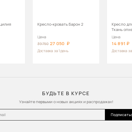
ицилия
Кресло-кровать Барон 2
Кресло дл
Ткань опхе
венге
Цена
Цена
27 050
14 891
39 750
Доставка
за 1 день
Доставка
за
БУДЬТЕ В КУРСЕ
Узнайте первыми о новых акциях и распродажах!
l
Подписать