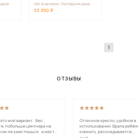
 цена
Нет в наличии. Последняя цена
33 350
1
ОТЗЫВЫ
 это мой вариант . Вес ,
Отличное кресло, удобное в
те, побольше центнера на
использовании. Брала ребёнк
ком не уместишься , а места
комнату, раскладывается,
те маловато . Крепкое
комфортно лежать. Вписался