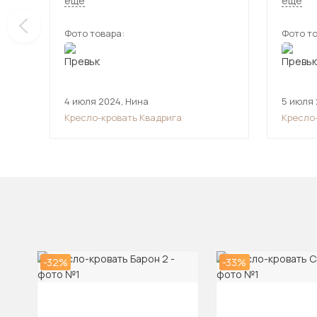
ещё
ещё
пухлая и прикольная - хочу . Купила !
(провер
сочета
Фото товара:
Фото то
дешёвк
4 июля 2024
,
Нина
5 июля
Кресло-кровать Квадрига
Кресло
-32%
-33%