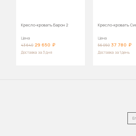
Кресло-кровать Барон 2
Кресло-кровать С
Цена
Цена
29 650
37 780
43 640
56 050
Доставка
за 3 дня
Доставка
за 1 день
Emai