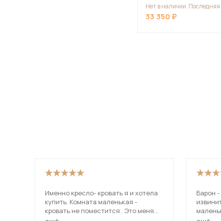
Нет в наличии. Последняя
33 350
Именно кресло- кровать я и хотела
Барон -
купить. Комната маленькая -
извини
кровать не поместится . Это меня
малень
подкупило подушкой - ну такая она
в комна