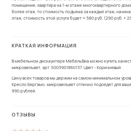
помещение, квартира на 1-м этаже многоквартирного дома)
более этаж, то стоимость подъема за каждый этаж, начина
этаж, стоимость этой услуги будет = 580 руб. (290 руб. + 2
КРАТКАЯ ИНФОРМАЦИЯ
В мебельном дискаунтере МебельВиа можно купить качест
микровельвет, арт. 5003901860137. Цвет - Коричневый.
Цену всех товаров мы держим на самом минимальном уровне
Кресло Бергамо, микровельвет отлично подойдет для вашей
990 рублей.
ОТЗЫВЫ