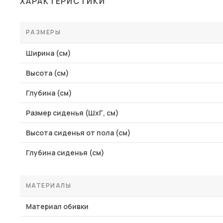
ХАРАКТЕРИСТИКИ
Столы и стулья
Шкафы и стеллажи
РАЗМЕРЫ
Комоды и тумбы
Ширина (см)
Вешалки и обувницы
Высота (см)
Гарнитуры
Глубина (см)
Пос
Размер сиденья (ШхГ, см)
Высота сиденья от пола (см)
Глубина сиденья (см)
МАТЕРИАЛЫ
Материал обивки