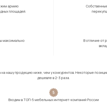
ержим армию
Собственные
ндных площадей.
перекупщ
бы максимально
В отличие от 
вкла
а на нашу продукцию ниже, чем у конкурентов. Некоторые позици
дешевле в 2-3 раза.
5
Входим в ТОП-5 мебельных интернет-компаний России