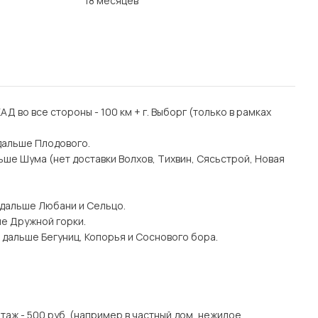
18 месяцев
 КАД во все стороны - 100 км + г. Выборг (только в рамках
дальше Плодового.
ьше Шума (нет доставки Волхов, Тихвин, Сясьстрой, Новая
 дальше Любани и Сельцо.
ше Дружной горки.
 дальше Бегуниц, Копорья и Соснового бора.
этаж - 500 руб. (например в частный дом, нежилое