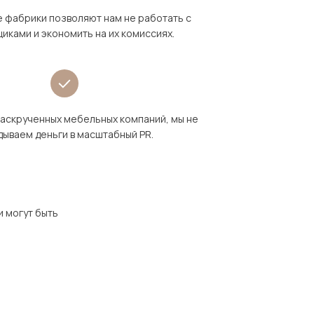
 фабрики позволяют нам не работать с
иками и экономить на их комиссиях.
раскрученных мебельных компаний, мы не
дываем деньги в масштабный PR.
и могут быть