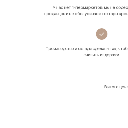
У нас нет гипермаркетов: мы не сод
продавцов и не обслуживаем гектары аре
Производство и склады сделаны так, что
снизить издержки.
В итоге цен