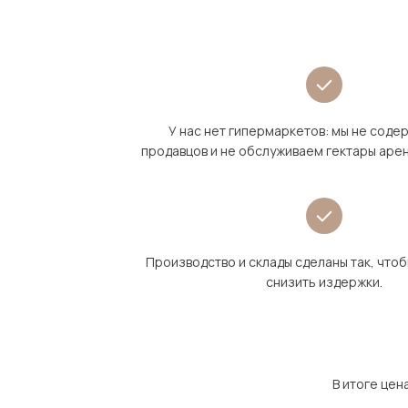
У нас нет гипермаркетов: мы не сод
продавцов и не обслуживаем гектары аре
Производство и склады сделаны так, что
снизить издержки.
В итоге цен