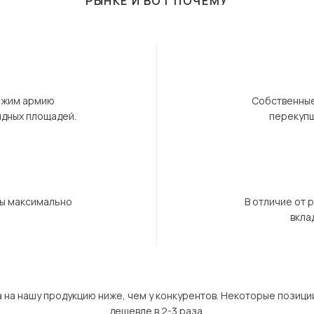
РЫНКЕ И ВОТ ПОЧЕМУ
ержим армию
Собственные
ндных площадей.
перекупщ
бы максимально
В отличие от 
вкла
а на нашу продукцию ниже, чем у конкурентов. Некоторые позици
дешевле в 2-3 раза.