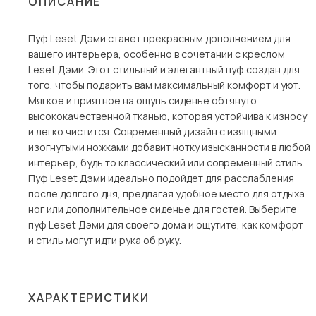
ОПИСАНИЕ
Столы и стулья
Пуф Leset Дэми станет прекрасным дополнением для
Шкафы и стеллажи
вашего интерьера, особенно в сочетании с креслом
Комоды и тумбы
Leset Дэми. Этот стильный и элегантный пуф создан для
того, чтобы подарить вам максимальный комфорт и уют.
Вешалки и обувницы
Мягкое и приятное на ощупь сиденье обтянуто
Гарнитуры
высококачественной тканью, которая устойчива к износу
и легко чистится. Современный дизайн с изящными
Пос
изогнутыми ножками добавит нотку изысканности в любой
интерьер, будь то классический или современный стиль.
Пуф Leset Дэми идеально подойдет для расслабления
после долгого дня, предлагая удобное место для отдыха
ног или дополнительное сиденье для гостей. Выберите
пуф Leset Дэми для своего дома и ощутите, как комфорт
и стиль могут идти рука об руку.
ХАРАКТЕРИСТИКИ