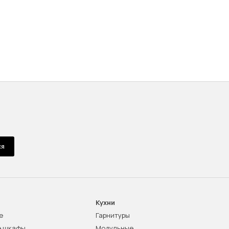
ся
Кухни
е
Гарнитуры
е шкафы
Модульные