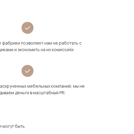
 фабрики позволяют нам не работать с
иками и экономить на их комиссиях.
раскрученных мебельных компаний, мы не
дываем деньги в масштабный PR.
и могут быть