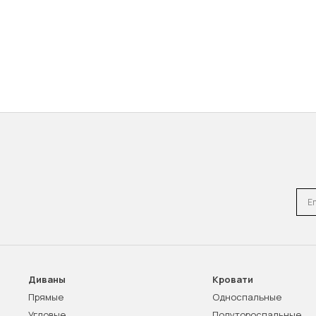
Emai
Диваны
Кровати
Прямые
Односпальные
Угловые
Полутороспальные