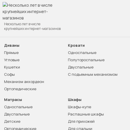
Несколько лет в числе
крупнейших интернет-магазинов
Диваны
Кровати
Прямые
Односпальные
Угловые
Полутороспальные
Кушетки
Двуспальные
Софы
С подъемным механизмом
Механизм аккордеон
Ортопедические
Матрасы
Шкафы
Односпальные
Шкафы-купе
Двуспальные
Распашные шкафы
Детские
Для прихожей
Ортопедические
Для спальни