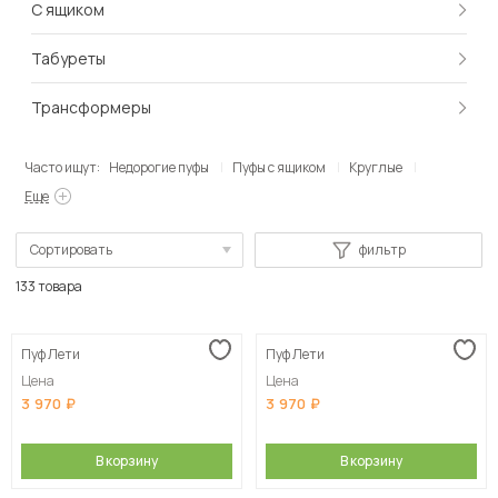
С ящиком
Табуреты
Трансформеры
Часто ищут:
Недорогие пуфы
Пуфы с ящиком
Круглые
Еще
Сортировать
фильтр
По популярности
133 товара
Сначала дешевые
Пуф Лети
Пуф Лети
Сначала дорогие
Цена
Цена
3 970
3 970
В корзину
В корзину