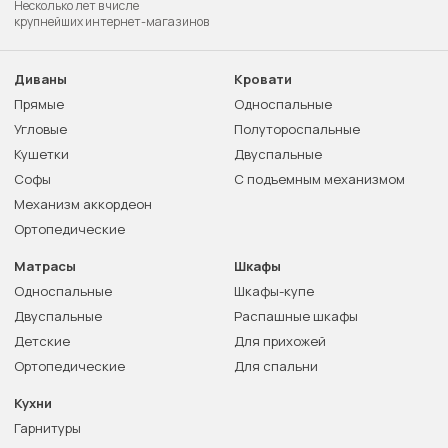
Несколько лет в числе
крупнейших интернет-магазинов
Диваны
Кровати
Прямые
Односпальные
Угловые
Полутороспальные
Кушетки
Двуспальные
Софы
С подъемным механизмом
Механизм аккордеон
Ортопедические
Матрасы
Шкафы
Односпальные
Шкафы-купе
Двуспальные
Распашные шкафы
Детские
Для прихожей
Ортопедические
Для спальни
Кухни
Гарнитуры