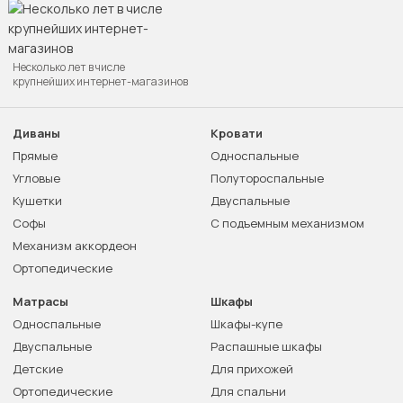
Несколько лет в числе
крупнейших интернет-магазинов
Диваны
Кровати
Прямые
Односпальные
Угловые
Полутороспальные
Кушетки
Двуспальные
Софы
С подъемным механизмом
Механизм аккордеон
Ортопедические
Матрасы
Шкафы
Односпальные
Шкафы-купе
Двуспальные
Распашные шкафы
Детские
Для прихожей
Ортопедические
Для спальни