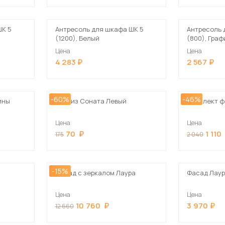
Посмотреть все шкафы
Посмотреть все кровати
ШК 5
Антресоль для шкафа ШК 5
Антресоль 
(1200), Белый
(800), Граф
Посмотреть все диваны
Все товары распродажи
Цена
Цена
4 283
2 567
Посмотреть всю
мотреть все кухни и столовые группы
-60%
-46%
ины
Карниз Соната Левый
Комплект ф
Цена
Цена
70
1 110
175
2 040
-15%
Фасад с зеркалом Лаура
Фасад Лау
Цена
Цена
10 760
3 970
12 660