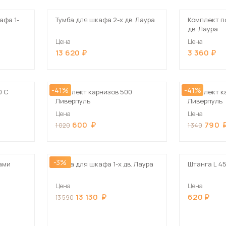
афа 1-
Тумба для шкафа 2-х дв. Лаура
Комплект п
дв. Лаура
Цена
Цена
13 620
3 360
-41%
-41%
0 С
Комплект карнизов 500
Комплект к
Ливерпуль
Ливерпуль
Цена
Цена
600
790
1 020
1 340
-3%
ами
Тумба для шкафа 1-х дв. Лаура
Штанга L 4
Цена
Цена
13 130
620
13 590