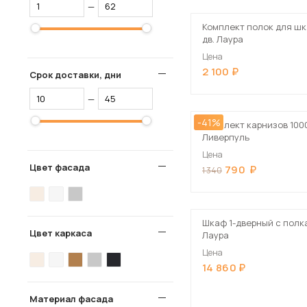
—
Комплект полок для шк
дв. Лаура
Цена
2 100
Срок доставки, дни
—
-41%
Комплект карнизов 100
Ливерпуль
Цена
Цвет фасада
790
1 340
Шкаф 1-дверный с полк
Цвет каркаса
Лаура
Цена
14 860
Материал фасада