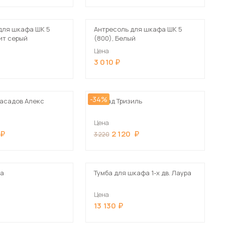
Шкафы-купе для дачи
для шкафа ШК 5
Антресоль для шкафа ШК 5
ит серый
(800), Белый
Цена
3 010
 мебель для гостиных
-34%
асадов Алекс
Фасад Тризиль
Цена
2 120
3 220
ра
Тумба для шкафа 1-х дв. Лаура
Цена
13 130