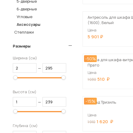
5-дверные
Столы и стулья
6-дверные
Угловые
Шкафы и стеллажи
Антресоль для шкафа 
(1600), Белый
Аксессуары
Комоды и тумбы
Цена
Стеллажи
Вешалки и обувницы
5 901
Гарнитуры
Размеры
Пос
Ширина (см)
-50%
Полка для шкафа-витр
Прато
—
Цена
510
1 030
Высота (см)
-15%
—
Фасад Тризиль
Цена
1 620
1 910
Глубина (см)