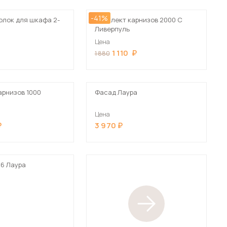
-41%
олок для шкафа 2-
Комплект карнизов 2000 С
Ливерпуль
Цена
1 110
1 880
арнизов 1000
Фасад Лаура
Цена
3 970
56 Лаура