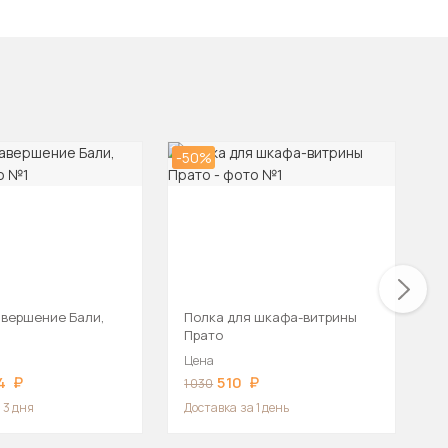
-50%
-4
авершение Бали,
Полка для шкафа-витрины
К
Прато
М
Цена
Ц
4
510
1 030
5
 3 дня
Доставка
за 1 день
Д