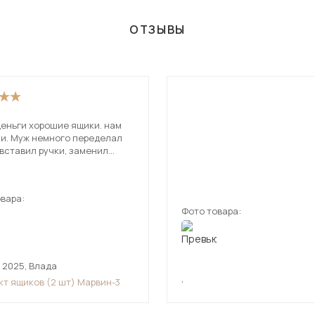
ОТЗЫВЫ
деньги хорошие ящики. нам
еределал
вставил ручки, заменил
. цвет не чисто
с сероватым оттенком.
вара:
Фото товара:
 2025
,
Влада
,
кт ящиков (2 шт) Марвин-3