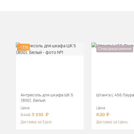
-13%
Спецпредложение
Антресоль для шкафа ШК 5
Штанга L 456 Лаур
(800), Белый
Цена
Цена
3 010
620
3 440
Доставка
за 3 дня
Доставка
за 1 день