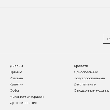
Emai
Диваны
Кровати
Прямые
Односпальные
Угловые
Полутороспальные
Кушетки
Двуспальные
Софы
С подъемным механи
Механизм аккордеон
Ортопедические