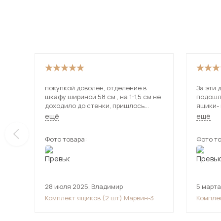
покупкой доволен, отделение в
За эти 
шкафу шириной 58 см , на 1-1,5 см не
подошли. Муж немного п
доходило до стенки, пришлось
ящики- 
вставку прикрепить . Удобно теперь
направляющие
ещё
ещё
хранить и брать мелкие вещи из
белый, 
шкафа
Фото товара:
Фото то
28 июля 2025
,
Владимир
5 марта
Комплект ящиков (2 шт) Марвин-3
Компле