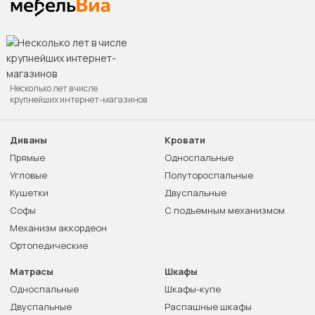
Несколько лет в числе
крупнейших интернет-магазинов
Диваны
Кровати
Прямые
Односпальные
Угловые
Полутороспальные
Кушетки
Двуспальные
Софы
С подъемным механизмом
Механизм аккордеон
Ортопедические
Матрасы
Шкафы
Односпальные
Шкафы-купе
Двуспальные
Распашные шкафы