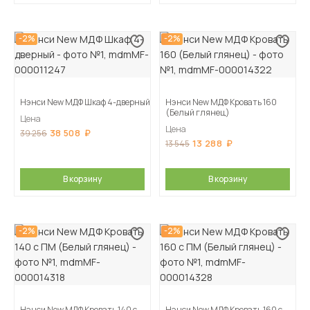
-2%
-2%
Нэнси New МДФ Шкаф 4-дверный
Нэнси New МДФ Кровать 160
(Белый глянец)
Цена
Цена
38 508
39 256
13 288
13 545
В корзину
В корзину
-2%
-2%
Нэнси New МДФ Кровать 140 с
Нэнси New МДФ Кровать 160 с