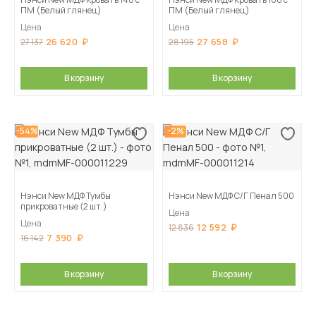
ПМ (Белый глянец)
ПМ (Белый глянец)
Цена
Цена
26 620
27 658
27 137
28 195
В корзину
В корзину
-54%
-2%
Нэнси New МДФ Тумбы
Нэнси New МДФ С/Г Пенал 500
прикроватные (2 шт.)
Цена
Цена
12 592
12 836
7 390
16 142
В корзину
В корзину