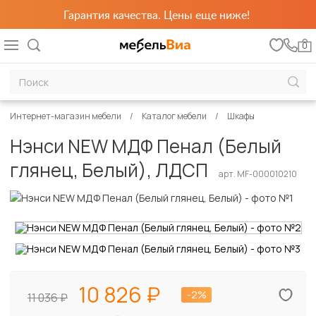
Гарантия качества. Цены еще ниже!
0
Интернет-магазин мебели
Каталог мебели
Шкафы
Нэнси NEW МДФ Пенал (Белый
глянец, Белый), ЛДСП
арт. MF-000010210
10 826
-2%
11 036