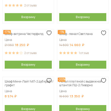
2
отзыва
В корзину
В корзину
-17%
-1%
Шкаф-витрина Честерфилд
Шкаф - пенал Светлана
Цена
Цена
18 250
14 660
21 960
14 800
2
отзыва
1
отзыв
В корзину
В корзину
-20%
Шкаф Мини-Лайт МЛ-2 дуб крафт/
Пенал платяной с выдвижной
графит
штангой ЛШ-2 Ливорно
Цена
Цена
8 574
13 350
16 690
В корзину
В корзину