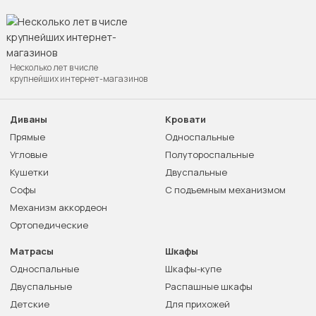
Несколько лет в числе
крупнейших интернет-магазинов
Диваны
Кровати
Прямые
Односпальные
Угловые
Полутороспальные
Кушетки
Двуспальные
Софы
С подъемным механизмом
Механизм аккордеон
Ортопедические
Матрасы
Шкафы
Односпальные
Шкафы-купе
Двуспальные
Распашные шкафы
Детские
Для прихожей