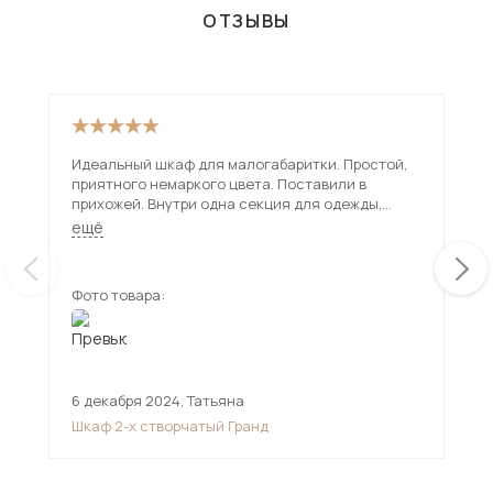
ОТЗЫВЫ
Идеальный шкаф для малогабаритки. Простой,
Куп
приятного немаркого цвета. Поставили в
вме
прихожей. Внутри одна секция для одежды,
отл
другая с полками.
ещё
Фото товара:
Фот
6 декабря 2024
,
Татьяна
17 
Шкаф 2-х створчатый Гранд
Шк