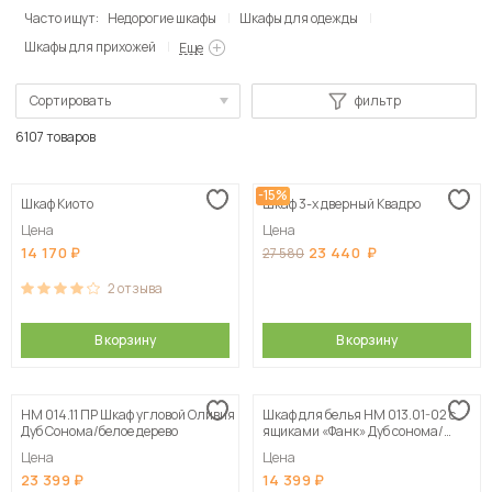
Часто ищут:
Недорогие шкафы
Шкафы для одежды
Шкафы для прихожей
Еще
Сортировать
фильтр
По популярности
6107 товаров
Сначала дешевые
-15%
Шкаф Киото
Шкаф 3-х дверный Квадро
Сначала дорогие
Цена
Цена
14 170
23 440
27 580
2
отзыва
В корзину
В корзину
НМ 014.11 ПР Шкаф угловой Оливия
Шкаф для белья НМ 013.01-02 с
Дуб Сонома/белое дерево
ящиками «Фанк» Дуб сонома/
белый скандинавский
Цена
Цена
23 399
14 399