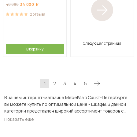
34 000
40 090
2
отзыва
Следующая страница
В корзину
1
2
3
4
5
В нашем интернет-магазине MebelVia в Санкт-Петербурге
вы можете купить по оптимальной цене - Шкафы. В данной
категории представлен широкий ассортимент товаров с
доставкой в СПб. Всего товаров в категории «Шкафы» - 6107
Показать еще
шт.