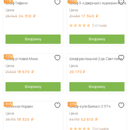
-7%
-19%
Шкаф Тифани
Шкаф 3-х дверный с ящиками Илга
Цена
Цена
24 310
17 340
26 040
21 480
2
отзыва
В корзину
В корзину
-12%
Шкаф угловой Мика
Шкаф распашной 2 дв. Светлана
Цена
Цена
18 670
20 170
21 240
В корзину
В корзину
-30%
-21%
Колонна Норден
Шкаф-купе Байкал-2 1774
Цена
Цена
18 320
42 610
26 170
54 170
11
отзывов