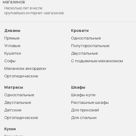
Несколько лет в числе
крупнейших интернет-магазинов
Диваны
Кровати
Прямые
Односпальные
Угловые
Полутороспальные
Кушетки
Двуспальные
Софы
С подъемным механизмом
Механизм аккордеон
Ортопедические
Матрасы
Шкафы
Односпальные
Шкафы-купе
Двуспальные
Распашные шкафы
Детские
Для прихожей
Ортопедические
Для спальни
Кухни