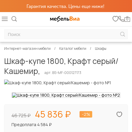
Гарантия качества. Цены еще ниже!
0
Интернет-магазин мебели
Каталог мебели
Шкафы
Шкаф-купе 1800, Крафт серый/
Кашемир,
арт. BS-MF-000127173
45 836
-2%
46 725
Предоплата 4 584 ₽