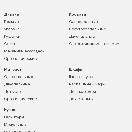
Диваны
Кровати
Прямые
Односпальные
Угловые
Полутороспальные
Кушетки
Двуспальные
Софы
С подъемным механизмом
Механизм аккордеон
Ортопедические
Матрасы
Шкафы
Односпальные
Шкафы-купе
Двуспальные
Распашные шкафы
Детские
Для прихожей
Ортопедические
Для спальни
Кухни
Гарнитуры
Модульные
Кухонные столы