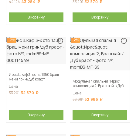
43 284
32 570
44 124
33 201
В корзину
В корзину
-2%
-2%
Ирис Шкаф 3-х ств. 1350 браш
мени грин/дуб крафт
Модульная спальня "Ирис",
композиция 2, Браш вайт/Дуб
Цена
крафт
32 570
33 201
Цена
52 966
53 991
В корзину
В корзину