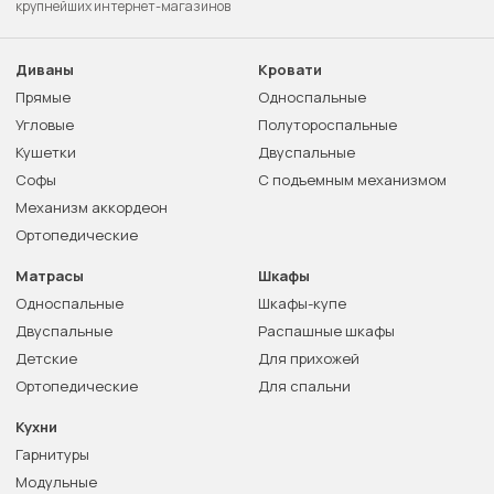
крупнейших интернет-магазинов
Диваны
Кровати
Прямые
Односпальные
Угловые
Полутороспальные
Кушетки
Двуспальные
Софы
С подъемным механизмом
Механизм аккордеон
Ортопедические
Матрасы
Шкафы
Односпальные
Шкафы-купе
Двуспальные
Распашные шкафы
Детские
Для прихожей
Ортопедические
Для спальни
Кухни
Гарнитуры
Модульные