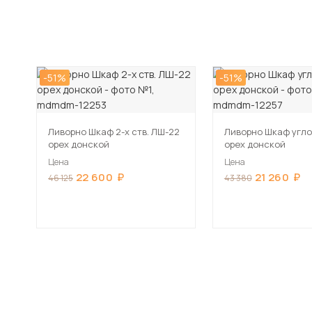
-51%
-51%
Ливорно Шкаф 2-х ств. ЛШ-22
Ливорно Шкаф угло
орех донской
орех донской
Цена
Цена
22 600
21 260
46 125
43 380