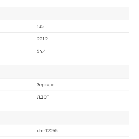
135
221.2
54.4
Зеркало
ЛДСП
dm-12255