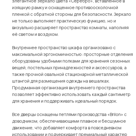
элегантное зеркало цвета «Серебро», вставленное в
изящную рамку и оснащенное противоосколочной
пленкой с обратной стороны для безопасности. Зеркало
не только выполняет практическую функцию, но и
визуально расширяет пространство комнаты, наполняя
её светом и воздухом.
Внутреннее пространство шкафа организовано с
максимальной эргономичностью: просторные отделения
оборудованы удобными полками для хранения сезонных
вещей, постельных принадлежностей и аксессуаров, а
также прочной овальной стационарной металлической
штангой для размещения одежды на вешалках.
Продуманная организация внутреннего пространства
позволяет эффективно использовать каждый сантиметр
для хранения и поддерживать идеальный порядок.
Все дверцы оснащены петлями производства «Brilon» с
доводчиком, обеспечивающими плавное и бесшумное
движение, что добавляет комфорта в повседневном
использовании и подчеркивает премиальный характер