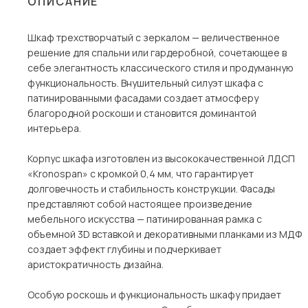
ОПИСАНИЕ
Столы и стулья
Шкаф трехстворчатый с зеркалом — величественное
Шкафы и стеллажи
решение для спальни или гардеробной, сочетающее в
Комоды и тумбы
себе элегантность классического стиля и продуманную
функциональность. Внушительный силуэт шкафа с
Вешалки и обувницы
патинированными фасадами создает атмосферу
Гарнитуры
благородной роскоши и становится доминантой
интерьера.
Пос
Корпус шкафа изготовлен из высококачественной ЛДСП
«Kronospan» с кромкой 0,4 мм, что гарантирует
долговечность и стабильность конструкции. Фасады
представляют собой настоящее произведение
мебельного искусства — патинированная рамка с
объемной 3D вставкой и декоративными планками из МДФ
создает эффект глубины и подчеркивает
аристократичность дизайна.
Особую роскошь и функциональность шкафу придает