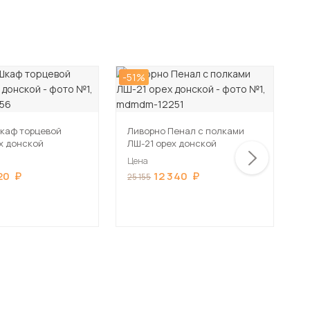
-51%
-5
каф торцевой
Ливорно Пенал с полками
Л
х донской
ЛШ-21 орех донской
Л
Цена
Ц
20
12 340
25 155
2