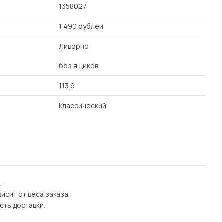
1358027
1 490 рублей
Ливорно
без ящиков
113.9
Классический
.
исит от веса заказа.
сть доставки.