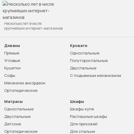
Несколько лет в числе
крупнейших интернет-магазинов
Диваны
Кровати
Прямые
Односпальные
Угловые
Полутороспальные
Кушетки
Двуспальные
Софы
С подъемным механизмом
Механизм аккордеон
Ортопедические
Матрасы
Шкафы
Односпальные
Шкафы-купе
Двуспальные
Распашные шкафы
Детские
Для прихожей
Ортопедические
Для спальни