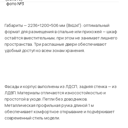
Посмотреть все шкафы
Посмотреть все кровати
Посмотреть все диваны
Габариты — 2236×1200×506 мм (ВхШхГ): оптимальный
Все товары распродажи
формат для размещения в спальне или прихожей — шкаф
остаётся вместительным, при этом не занимает лишнего
Посмотреть всю
пространства. Три распашные двери обеспечивают
удобный доступ ко всем зонам хранения.
мотреть все кухни и столовые группы
Фасады и корпус выполнены из ЛДСП, задняя стенка — из
ЛДВП. Материалы отличаются износостойкостью и
простотой в уходе. Петли без доводчиков.
Металлическая профильная ручка длиной 1 м
обеспечивает комфортное открывание и подчёркивает
современный стиль модели.