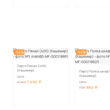
-54%
-54%
Ларго Пенал (400)
(Кашемир)
Ларго Полка шкаф 
(Кашемир)
Цена
7 492
Цена
16 362
862
1 881