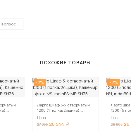
ь вопрос
ПОХОЖИЕ ТОВАРЫ
-2%
-2%
ворчатый
Ларго Шкаф 3-х створчатый
Ларго Шка
ка),
1200 (1 полка/2ящика),
1200 (5 п
Кашемир
Цена
Цена
26 544
26
27 055
26 605