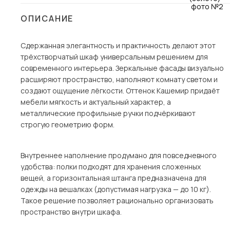
Столы и стулья
ОПИСАНИЕ
Шкафы и стеллажи
Сдержанная элегантность и практичность делают этот
Комоды и тумбы
трёхстворчатый шкаф универсальным решением для
Вешалки и обувницы
современного интерьера. Зеркальные фасады визуально
Гарнитуры
расширяют пространство, наполняют комнату светом и
создают ощущение лёгкости. Оттенок Кашемир придаёт
Пос
мебели мягкость и актуальный характер, а
металлические профильные ручки подчёркивают
строгую геометрию форм.
Внутреннее наполнение продумано для повседневного
удобства: полки подходят для хранения сложенных
вещей, а горизонтальная штанга предназначена для
одежды на вешалках (допустимая нагрузка — до 10 кг).
Такое решение позволяет рационально организовать
пространство внутри шкафа.