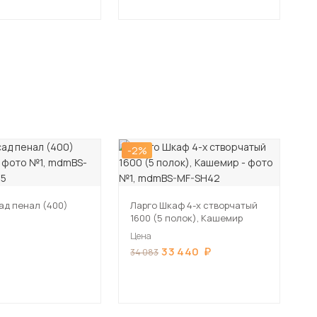
-2%
ад пенал (400)
Ларго Шкаф 4-х створчатый
)
1600 (5 полок), Кашемир
Цена
33 440
34 083