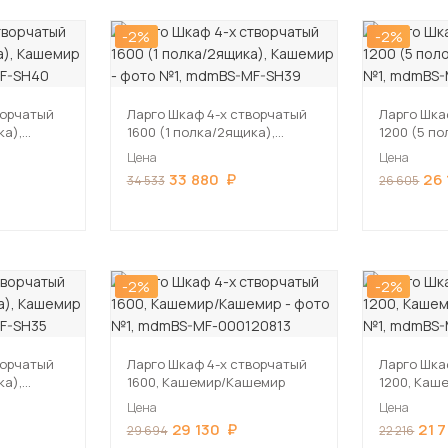
-2%
-2%
ворчатый
Ларго Шкаф 4-х створчатый
Ларго Шка
ка),
1600 (1 полка/2ящика),
1200 (5 п
Кашемир
Цена
Цена
33 880
26
34 533
26 605
-2%
-2%
ворчатый
Ларго Шкаф 4-х створчатый
Ларго Шка
ка),
1600, Кашемир/Кашемир
1200, Каш
Цена
Цена
29 130
21 
29 694
22 216